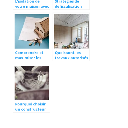
L’isolation de
Stratégies de
votre maison avec
défiscalisation
iseo projection :
pour optimiser les
une solution pour
grands
un habitat éco-
investissements
performant
immobiliers
Comprendre et
Quels sont les
maximiser les
travaux autorisés
avantages de la loi
en appartement
Pinel
lorsque l’on est
locataire ?
Pourquoi choisir
un constructeur
de bâtiments en
Normandie pour
vos projets