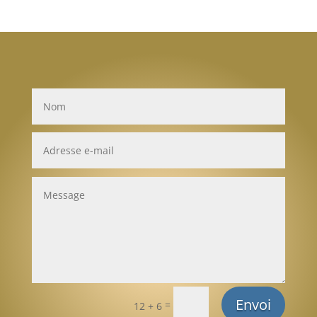
immobiliers ?
Envoi
=
12 + 6