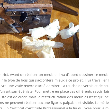
 strict. Avant de réaliser un meuble, il va d’abord dessiner ce meu
ir le type de bois qui s’accordera mieux à ce projet. Il va travailler
couvre une vraie œuvre d’art à admirer. La touche de vernis et de co
’un artisan-ébéniste. Pour mettre en place ces différents savoir-faire
iste est de créer, mais la restructuration des meubles n’est qu’une 
ins ne peuvent réaliser aucune figures palpable et visible. Le mét
 un Certificat d’Aptitude Professionnel à la fin du lycée pour le mé