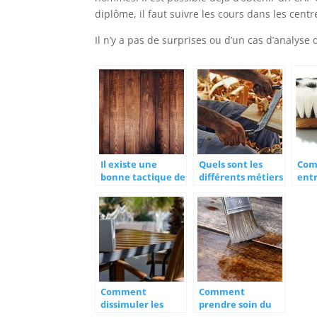
diplôme, il faut suivre les cours dans les cent
Il n’y a pas de surprises ou d’un cas d’analyse 
Il existe une
Quels sont les
Co
bonne tactique de
différents métiers
entr
sélection de bois
du bois?
meu
Comment
Comment
dissimuler les
prendre soin du