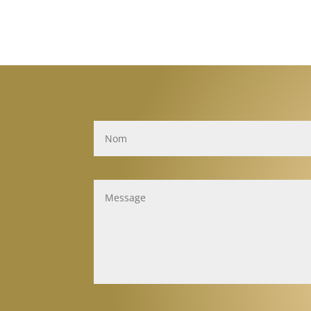
rayures sur les
bois ?
meubles ?