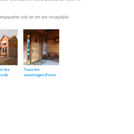
la maquette soit on en est incapable.
t les
Tous les
s de
avantages d’une
porte en bois
tion ?