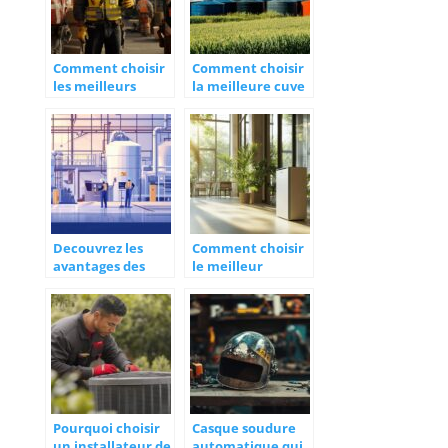
Comment choisir
Comment choisir
les meilleurs
la meilleure cuve
équipements de
à eau pour votre
sécurité pour
exploitation
votre entreprise
agricole
Decouvrez les
Comment choisir
avantages des
le meilleur
filtres a manche
purificateur d’air
pour une
professionnel
filtration
pour votre
optimale
entreprise
Pourquoi choisir
Casque soudure
un installateur de
automatique qui