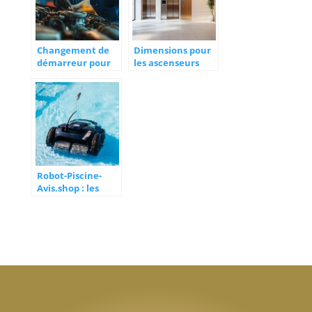
Changement de
Dimensions pour
démarreur pour
les ascenseurs
une 307 1.6 HDI :
PMR : tout savoir
vérifier les signes
sur ces
révélateurs d’une
installations
défaillance
conformes aux
normes
d’accessibilité
Robot-Piscine-
Avis.shop : les
meilleurs avis et
comparatifs en
2026