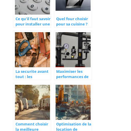
Ce qu’il faut savoir
Quel four choisir
pour installer une
pour sa cuisine ?
ligne
telephonique
La securite avant
Maximiser les
tout : les
performances de
equipements
votre chaudière à
indispensables
gaz : conseils
pour les
d’entretien
menuisiers
Comment choisir
Optimisation de la
la meilleure
location de