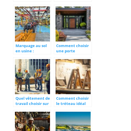
camionnette pour
matériel btp :
votre
solutions pour des
déménagement
chantiers
performants
Marquage au sol
Comment choisir
en usine :
une porte
améliorez la
d’entrée de
sécurité de vos
maison pour allier
employés
sécurité et style
Quel vêtement de
Comment choisir
travail choisir sur
le tréteau idéal
vos chantiers ?
pour vos projets
de construction