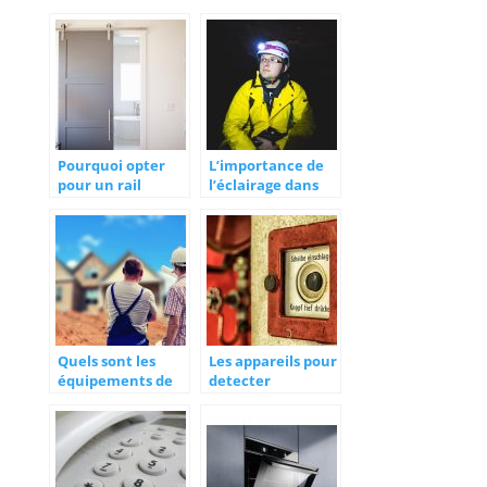
Pourquoi opter
L’importance de
pour un rail
l’éclairage dans
portail coulissant
certains métiers
?
Quels sont les
Les appareils pour
équipements de
detecter
protection à avoir
l’incendie
obligatoirement
pour faire de la
menuiserie ?