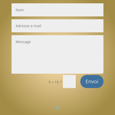
Envoi
=
5 + 15