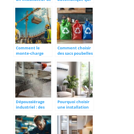
climatisation
ne fonctionne
professionnel
plus : Explications
pour votre
techniques et
confort
conseils de
thermique
maintenance
preventive
Comment le
Comment choisir
monte-charge
des sacs poubelles
électrique de
pour tri sélectif
chantier
adaptés à vos
révolutionne
besoins
l’ergonomie sur
vos projets
Dépoussiérage
Pourquoi choisir
industriel : des
une installation
solutions
de climatisation à
modernes pour
La Rochelle pour
limiter les risques
un confort
liés à la poussière
optimal