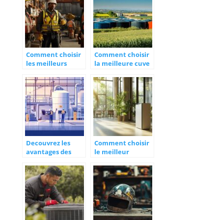
Comment choisir
Comment choisir
les meilleurs
la meilleure cuve
équipements de
à eau pour votre
sécurité pour
exploitation
votre entreprise
agricole
Decouvrez les
Comment choisir
avantages des
le meilleur
filtres a manche
purificateur d’air
pour une
professionnel
filtration
pour votre
optimale
entreprise