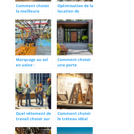
Comment choisir
Optimisation de la
la meilleure
location de
camionnette pour
matériel btp :
votre
solutions pour des
déménagement
chantiers
performants
Marquage au sol
Comment choisir
en usine :
une porte
améliorez la
d’entrée de
sécurité de vos
maison pour allier
employés
sécurité et style
Quel vêtement de
Comment choisir
travail choisir sur
le tréteau idéal
vos chantiers ?
pour vos projets
de construction