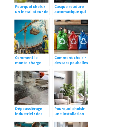
Pourquoi choisir
Casque soudure
un installateur de
automatique qui
climatisation
ne fonctionne
professionnel
plus : Explications
pour votre
techniques et
confort
conseils de
thermique
maintenance
preventive
Comment le
Comment choisir
monte-charge
des sacs poubelles
électrique de
pour tri sélectif
chantier
adaptés à vos
révolutionne
besoins
l’ergonomie sur
vos projets
Dépoussiérage
Pourquoi choisir
industriel : des
une installation
solutions
de climatisation à
modernes pour
La Rochelle pour