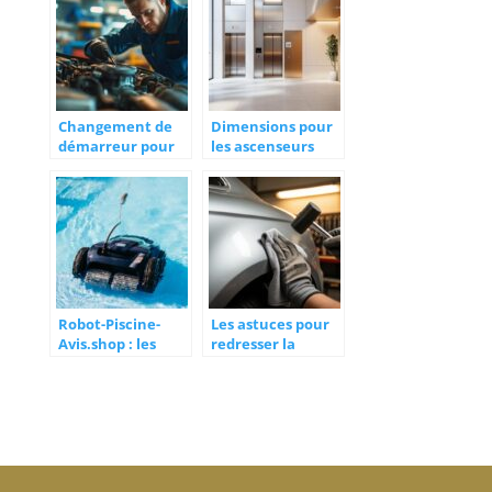
limiter les risques
un confort
liés à la poussière
optimal
Changement de
Dimensions pour
démarreur pour
les ascenseurs
une 307 1.6 HDI :
PMR : tout savoir
vérifier les signes
sur ces
révélateurs d’une
installations
défaillance
conformes aux
normes
d’accessibilité
Robot-Piscine-
Les astuces pour
Avis.shop : les
redresser la
meilleurs avis et
carrosserie de
comparatifs en
votre voiture :
2026
quel impact sur le
coût final ?