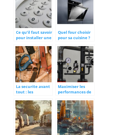
menuiserie ?
Ce qu’il faut savoir
Quel four choisir
pour installer une
pour sa cuisine ?
ligne
telephonique
La securite avant
Maximiser les
tout : les
performances de
equipements
votre chaudière à
indispensables
gaz : conseils
pour les
d’entretien
menuisiers