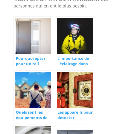
personnes qui en ont le plus besoin.
Pourquoi opter
L’importance de
pour un rail
l’éclairage dans
portail coulissant
certains métiers
?
Quels sont les
Les appareils pour
équipements de
detecter
protection à avoir
l’incendie
obligatoirement
pour faire de la