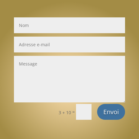
Envoi
=
3 + 10