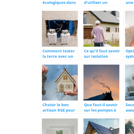
écologiques dans
d’utiliser un
une 
le bâtiment, c’est
logiciel de
rén
possible ?
menuiserie ?
Brux
par
Bel
Comment tester
Ce qu’il faut savoir
Opt
la terre avec un
sur isolation
sys
ohmmetre ?
exterieure
cha
fair
eco
pre
l’e
Choisir le bon
Que faut-il savoir
Sou
artisan RGE pour
sur les pompes à
ass
sa prime energie
chaleur ?
habi
soci