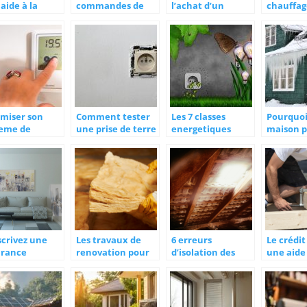
aide à la
commandes de
l’achat d’un
chauffa
ovation à
fioul grâce à
climatiseur
d’appoin
elles et
Internet !
reversible ?
economi
tout en
gique
imiser son
Comment tester
Les 7 classes
Pourquoi 
teme de
une prise de terre
energetiques
maison p
uffage pour
convenablement
d’une maison,
murs
e des
?
tout ce qu’il faut
nomies et
savoir
server
nvironnement.
scrivez une
Les travaux de
6 erreurs
Le crédit
urance
renovation pour
d’isolation des
une aide
tation de la
la transition
combles a eviter
précieus
ete generale
energetique de
vos proje
votre entreprise
rénovati
énergéti