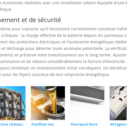
 économies réalisées avec une installation solaire équipée d'une ba
phique.
nnement et de sécurité
ystème pour s'assurer qu'il fonctionne correctement constitue l'ulti
 critiques : la charge effective de la batterie depuis les panneaux s
t des protections électriques et l'autonomie énergétique réelleme
et décharge pour détecter toute anomalie potentielle. La vérificati
ents et préserve votre investissement sur le long terme. Ajouter u
sommation et de réduire considérablement la facture d'électricité,
i peut constituer un investissement initial conséquent, les bénéfic
e pour les foyers soucieux de leur empreinte énergétique.
rime châssis :
Facilitez vos
Pourquoi faire
04 types 