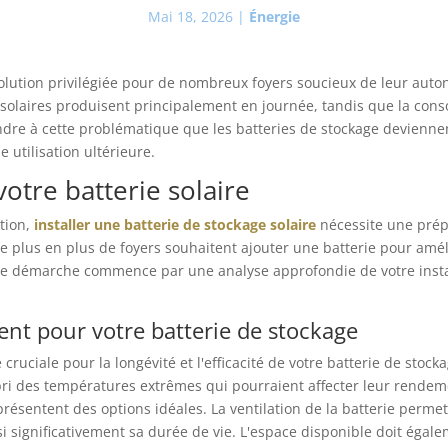
Mai 18, 2026
|
Énergie
solution privilégiée pour de nombreux foyers soucieux de leur auto
ux solaires produisent principalement en journée, tandis que la c
ondre à cette problématique que les batteries de stockage devienne
e utilisation ultérieure.
votre batterie solaire
ation,
installer une batterie de stockage solaire
nécessite une prépa
De plus en plus de foyers souhaitent ajouter une batterie pour amé
e démarche commence par une analyse approfondie de votre install
nt pour votre batterie de stockage
uciale pour la longévité et l'efficacité de votre batterie de stockage
l'abri des températures extrêmes qui pourraient affecter leur rend
ésentent des options idéales. La ventilation de la batterie perme
i significativement sa durée de vie. L'espace disponible doit égalem