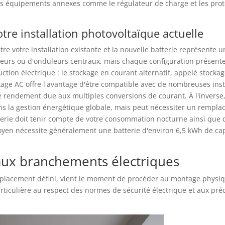
es équipements annexes comme le régulateur de charge et les prot
votre installation photovoltaïque actuelle
ntre votre installation existante et la nouvelle batterie représente
leurs ou d'onduleurs centraux, mais chaque configuration présente
tion électrique : le stockage en courant alternatif, appelé stockag
age AC offre l'avantage d'être compatible avec de nombreuses instal
de rendement due aux multiples conversions de courant. À l'inverse
ns la gestion énergétique globale, mais peut nécessiter un rempl
erie doit tenir compte de votre consommation nocturne ainsi que 
en nécessite généralement une batterie d'environ 6,5 kWh de capa
aux branchements électriques
mplacement défini, vient le moment de procéder au montage physiq
rticulière au respect des normes de sécurité électrique et aux pré