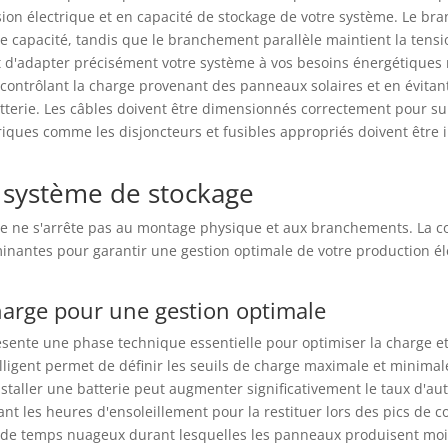
nsion électrique et en capacité de stockage de votre système. Le b
 capacité, tandis que le branchement parallèle maintient la tensi
et d'adapter précisément votre système à vos besoins énergétiques 
n contrôlant la charge provenant des panneaux solaires et en évitan
rie. Les câbles doivent être dimensionnés correctement pour sup
triques comme les disjoncteurs et fusibles appropriés doivent être 
e système de stockage
ge ne s'arrête pas au montage physique et aux branchements. La conf
nantes pour garantir une gestion optimale de votre production él
harge pour une gestion optimale
ésente une phase technique essentielle pour optimiser la charge et
ligent permet de définir les seuils de charge maximale et minimale,
staller une batterie peut augmenter significativement le taux d'au
rant les heures d'ensoleillement pour la restituer lors des pics de
de temps nuageux durant lesquelles les panneaux produisent moin