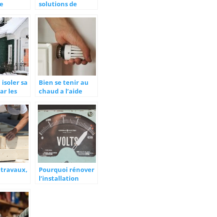
ge
solutions de
t
chauffage dans
que
une maison a
ossature bois
isoler sa
Bien se tenir au
ar les
chaud a l’aide
d’un radiateur
 travaux,
Pourquoi rénover
l’installation
e pour
électrique de son
ts de
logement
on
que et de